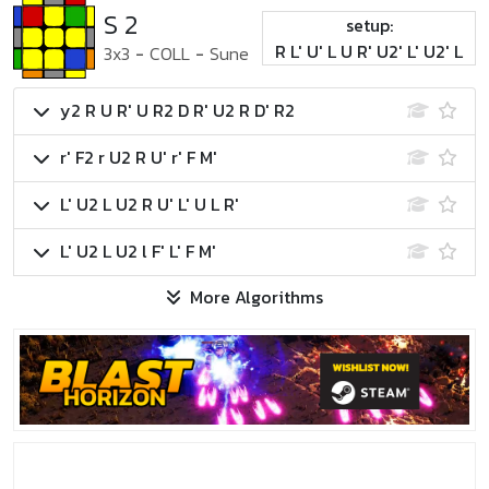
S 2
setup:
R L' U' L U R' U2' L' U2' L
3x3
-
COLL
-
Sune
y2 R U R' U R2 D R' U2 R D' R2
r' F2 r U2 R U' r' F M'
L' U2 L U2 R U' L' U L R'
L' U2 L U2 l F' L' F M'
More Algorithms