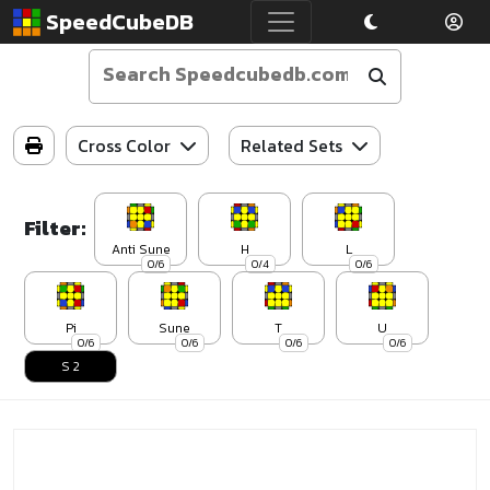
SpeedCubeDB
Cross Color
Related Sets
Filter:
Anti Sune
H
L
0/6
0/4
0/6
Pi
Sune
T
U
0/6
0/6
0/6
0/6
S 2