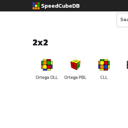
SpeedCubeDB
2x2
Ortega OLL
Ortega PBL
CLL