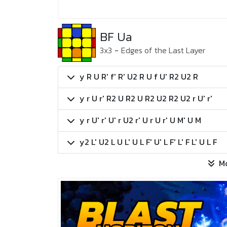
BF Ua
3x3
-
Edges of the Last Layer
y R U R' f' R' U2 R U f U' R2 U2 R
y r U r' R2 U R2 U R2 U2 R2 U2 r U' r'
y r U' r' U' r U2 r' U r U r' U M' U M
y2 L' U2 L U L' U L F' U' L F' L' F L' U L F
M