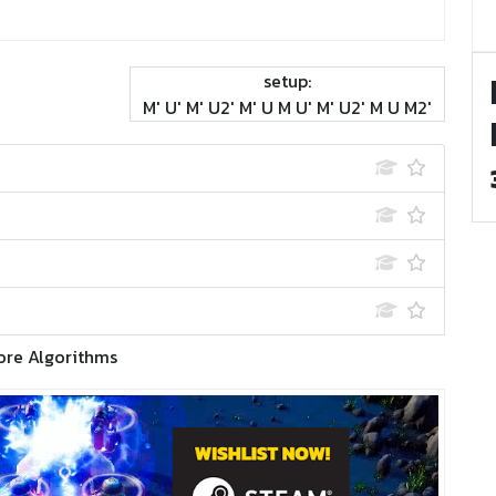
setup:
M' U' M' U2' M' U M U' M' U2' M U M2'
ore Algorithms