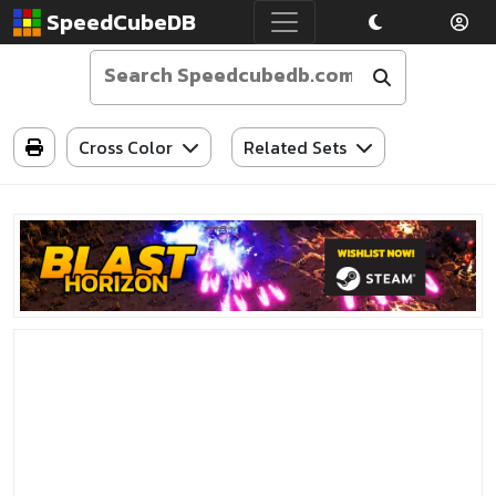
SpeedCubeDB
Cross Color
Related Sets