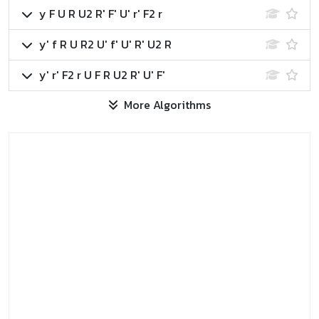
y F U R U2 R' F' U' r' F2 r
y' f R U R2 U' f' U' R' U2 R
y' r' F2 r U F R U2 R' U' F'
More Algorithms