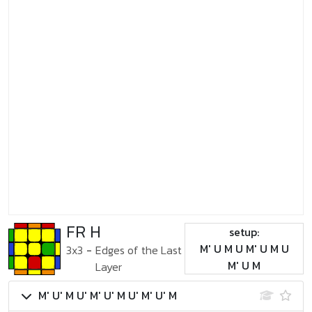
FR H
setup:
M' U M U M' U M U
3x3
-
Edges of the Last
M' U M
Layer
M' U' M U' M' U' M U' M' U' M