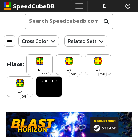
SpeedCubeDB
Cross Color
Related Sets
Filter:
H1
H2
H3
0/12
0/12
0/8
ZBLL H 13
H4
0/8