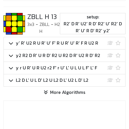
ZBLL H 13
setup:
R2' D R' U2' R D' R2' U' R2' D
3x3
-
ZBLL
-
H2
R' U' R D' R2' y2'
H
y' R' U2 R U R' U' F' R U R' U' R' F R U2 R
y2 R2 D R' U R D' R2 U R2 D R' U2 R D' R2
y r U R' U R U2 r2 F' r U' L' U L U L F' L' F
L2 D L' U L D' L2 U L2 D L' U2 L D' L2
More Algorithms