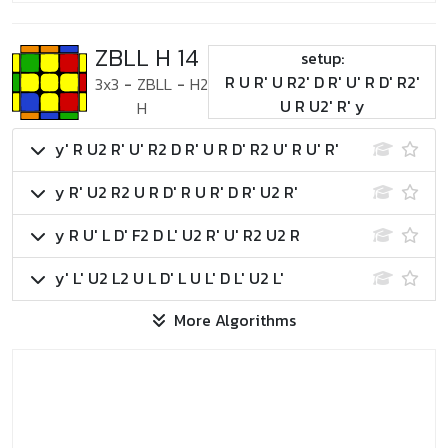
ZBLL H 14
setup:
R U R' U R2' D R' U' R D' R2'
3x3
-
ZBLL
-
H2
U R U2' R' y
H
y' R U2 R' U' R2 D R' U R D' R2 U' R U' R'
y R' U2 R2 U R D' R U R' D R' U2 R'
y R U' L D' F2 D L' U2 R' U' R2 U2 R
y' L' U2 L2 U L D' L U L' D L' U2 L'
More Algorithms