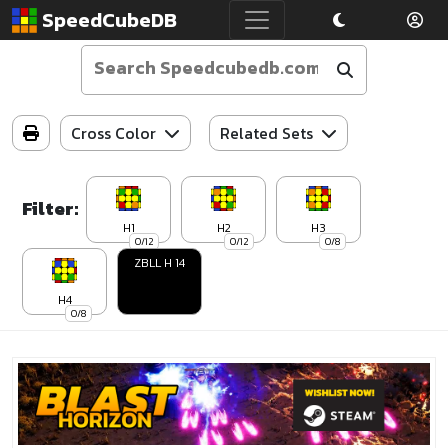
SpeedCubeDB
Cross Color
Related Sets
Filter:
H1
H2
H3
0/12
0/12
0/8
ZBLL H 14
H4
0/8