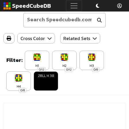
SpeedCubeDB
Cross Color
Related Sets
Filter:
H1
H2
H3
0/12
0/12
0/8
ZBLL H 38
H4
0/8