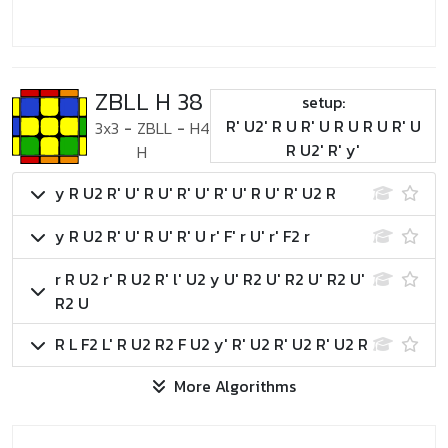
ZBLL H 38
setup:
R' U2' R U R' U R U R U R' U
3x3
-
ZBLL
-
H4
R U2' R' y'
H
y R U2 R' U' R U' R' U' R' U' R U' R' U2 R
y R U2 R' U' R U' R' U r' F' r U' r' F2 r
r R U2 r' R U2 R' l' U2 y U' R2 U' R2 U' R2 U'
R2 U
R L F2 L' R U2 R2 F U2 y' R' U2 R' U2 R' U2 R
More Algorithms