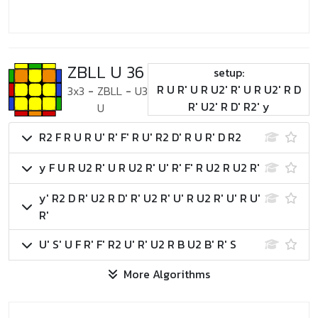
ZBLL U 36
setup:
R U R' U R U2' R' U R U2' R D
3x3
-
ZBLL
-
U3
R' U2' R D' R2' y
U
R2 F R U R U' R' F' R U' R2 D' R U R' D R2
y F U R U2 R' U R U2 R' U' R' F' R U2 R U2 R'
y' R2 D R' U2 R D' R' U2 R' U' R U2 R' U' R U'
R'
U' S' U F R' F' R2 U' R' U2 R B U2 B' R' S
More Algorithms