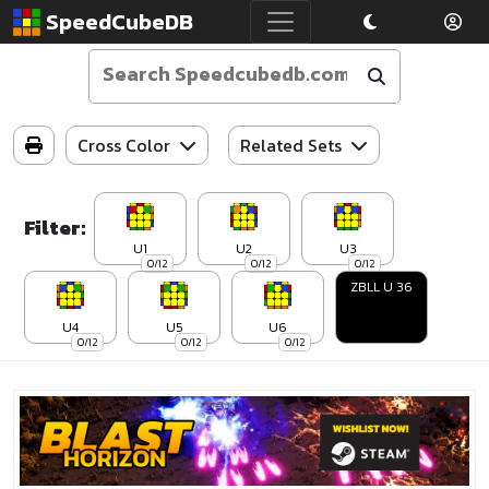
SpeedCubeDB
Cross Color
Related Sets
Filter:
U1
U2
U3
0/12
0/12
0/12
ZBLL U 36
U4
U5
U6
0/12
0/12
0/12