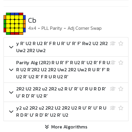
Cb
4x4
-
PLL Parity
-
Adj Corner Swap
y R' U2 R U2 R' F R U R' U' R' F' Rw2 U2 2R2
Uw2 2R2 Uw2
Parity Alg (2R2)
R U R' F' R U2 R' U2 R' F R U
R U2 R'
2R2 U2 2R2 Uw2 2R2 Uw2 R U R' F' R
U2 R' U2 R' F R U R U2 R'
2R2 U2 2R2 u2 2R2 u2 R U' R' U' R U R D R'
U' R D' R' U2 R'
y2 u2 2R2 u2 2R2 U2 2R2 U2 R U' R' U' R U
R D R' U' R D' R' U2 R' U2
More Algorithms