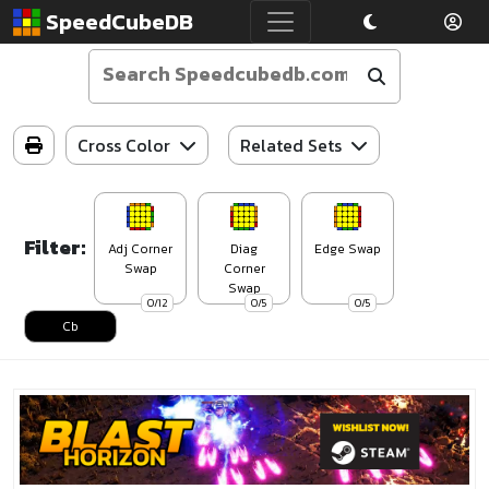
SpeedCubeDB
Cross Color
Related Sets
Filter:
Adj Corner
Diag
Edge Swap
Swap
Corner
Swap
0/12
0/5
0/5
Cb