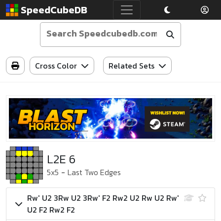
SpeedCubeDB
Cross Color
Related Sets
L2E 6
5x5
-
Last Two Edges
Rw' U2 3Rw U2 3Rw' F2 Rw2 U2 Rw U2 Rw'
U2 F2 Rw2 F2