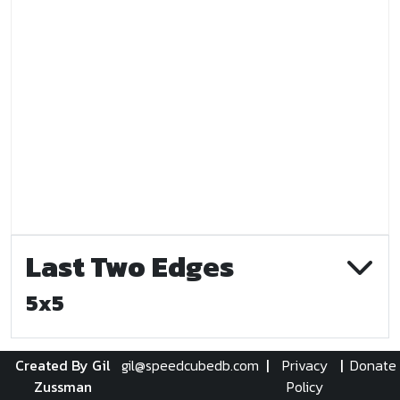
Last Two Edges
5x5
Created By Gil
gil@speedcubedb.com
|
Privacy
|
Donate
Zussman
Policy