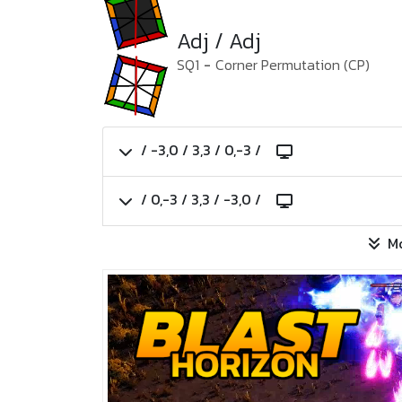
Adj / Adj
SQ1
-
Corner Permutation (CP)
/ -3,0 / 3,3 / 0,-3 /
/ 0,-3 / 3,3 / -3,0 /
M