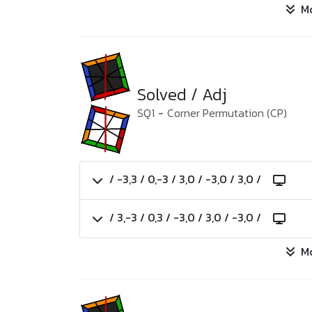
M
Solved / Adj
SQ1
-
Corner Permutation (CP)
/ -3,3 / 0,-3 / 3,0 / -3,0 / 3,0 /
/ 3,-3 / 0,3 / -3,0 / 3,0 / -3,0 /
M