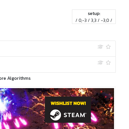
setup:
/ 0,-3 / 3,3 / -3,0 /
ore Algorithms