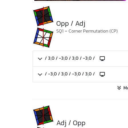
Opp / Adj
SQ1
-
Corner Permutation (CP)
/ 3,0 / -3,0 / 3,0 / -3,0 /
/ -3,0 / 3,0 / -3,0 / 3,0 /
M
Adj / Opp