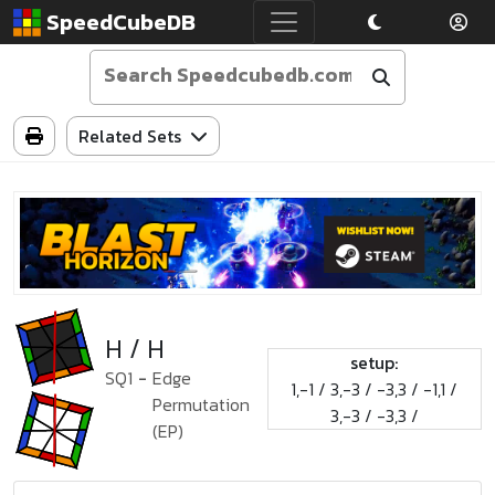
SpeedCubeDB
Related Sets
H / H
setup:
SQ1
-
Edge
1,-1 / 3,-3 / -3,3 / -1,1 /
Permutation
3,-3 / -3,3 /
(EP)