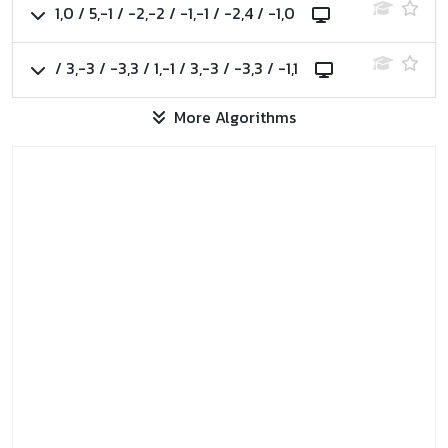
1,0 / 5,-1 / -2,-2 / -1,-1 / -2,4 / -1,0
/ 3,-3 / -3,3 / 1,-1 / 3,-3 / -3,3 / -1,1
More Algorithms