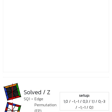
Solved / Z
setup:
SQ1
-
Edge
1,0 / -1,-1 / 0,3 / 1,1 / 0,-3
Permutation
/ -1,-1 / 0,1
(EP)