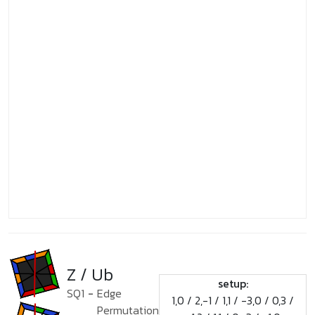
Z / Ub
setup:
SQ1
-
Edge
1,0 / 2,-1 / 1,1 / -3,0 / 0,3 /
Permutation